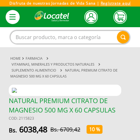
Disfruta de nuestras Jornadas de Vida Sana |
Regístrate aquí
Buscar producto, marca o categoría
FARMACIA
1
.
magnesio
VITAMINAS, MINERALES Y PRODUCTOS NATURALES
SUPLEMENTO ALIMENTICIO
NATURAL PREMIUM CITRATO DE
2
.
omega 3
MAGNESIO 500 MG X 60 CAPSULAS
3
.
tensiometro
4
.
vitamina c
NATURAL PREMIUM CITRATO DE
5
.
vitamina
MAGNESIO 500 MG X 60 CAPSULAS
6
.
linezolid
COD
:
2115823
7
.
champu
6038
,
48
6709
,
42
10 %
8
.
protector solar