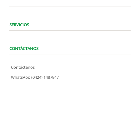
SERVICIOS
CONTÁCTANOS
Contáctanos
WhatsApp (0424) 1487947
Lunes a Domingo de 8:00 am a 7:00 pm
contacto@locatelve.com
TIENDAS LOCATEL
Encuentra tu tienda más cercana