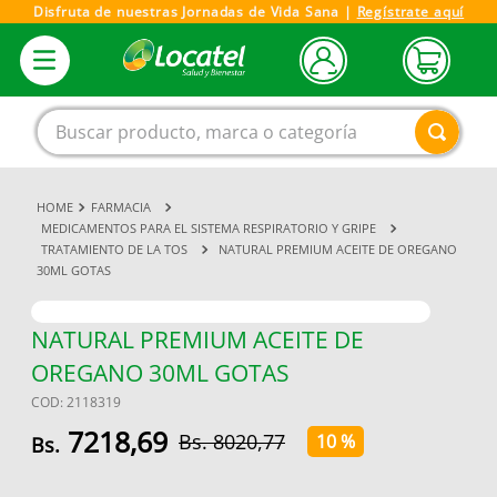
Disfruta de nuestras Jornadas de Vida Sana |
Regístrate aquí
Buscar producto, marca o categoría
FARMACIA
1
.
magnesio
MEDICAMENTOS PARA EL SISTEMA RESPIRATORIO Y GRIPE
TRATAMIENTO DE LA TOS
NATURAL PREMIUM ACEITE DE OREGANO
2
.
omega 3
30ML GOTAS
3
.
tensiometro
4
.
vitamina c
NATURAL PREMIUM ACEITE DE
OREGANO 30ML GOTAS
5
.
vitamina
COD
:
2118319
6
.
linezolid
7218
,
69
8020
,
77
10 %
7
.
champu
8
.
protector solar