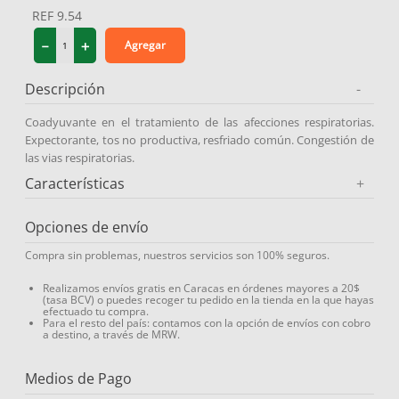
REF
9.54
9
.
miovit
－
＋
Agregar
10
.
medias compresión
Descripción
-
Coadyuvante en el tratamiento de las afecciones respiratorias.
Expectorante, tos no productiva, resfriado común. Congestión de
las vias respiratorias.
Características
+
Opciones de envío
Compra sin problemas, nuestros servicios son 100% seguros.
Realizamos envíos gratis en Caracas en órdenes mayores a 20$
(tasa BCV) o puedes recoger tu pedido en la tienda en la que hayas
efectuado tu compra.
Para el resto del país: contamos con la opción de envíos con cobro
a destino, a través de MRW.
Medios de Pago