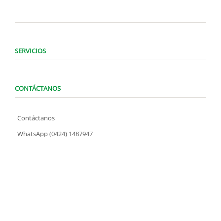
SERVICIOS
CONTÁCTANOS
Contáctanos
WhatsApp (0424) 1487947
Lunes a Domingo de 8:00 am a 7:00 pm
contacto@locatelve.com
TIENDAS LOCATEL
Encuentra tu tienda más cercana