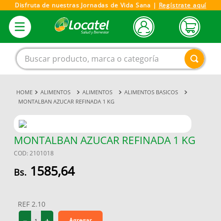
Disfruta de nuestras Jornadas de Vida Sana |
Regístrate aquí
Buscar producto, marca o categoría
ALIMENTOS
ALIMENTOS
ALIMENTOS BASICOS
1
.
magnesio
MONTALBAN AZUCAR REFINADA 1 KG
2
.
omega 3
3
.
tensiometro
MONTALBAN AZUCAR REFINADA 1 KG
4
.
vitamina c
COD
:
2101018
5
.
vitamina
1585
,
64
6
.
linezolid
7
.
champu
REF
2.10
8
.
protector solar
－
＋
Agregar