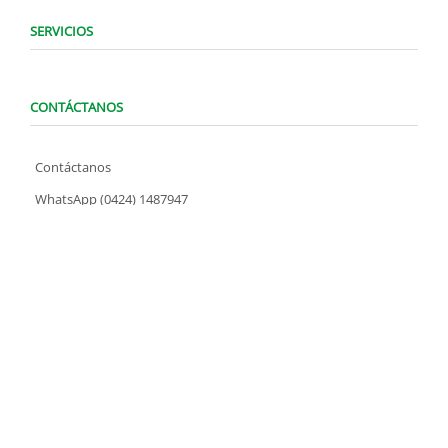
SERVICIOS
CONTÁCTANOS
Contáctanos
WhatsApp (0424) 1487947
Lunes a Domingo de 8:00 am a 7:00 pm
contacto@locatelve.com
TIENDAS LOCATEL
Encuentra tu tienda más cercana
SÍGUENOS