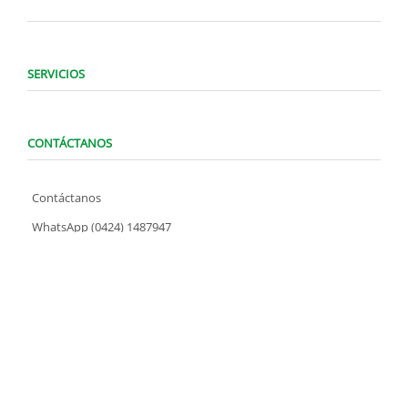
SERVICIOS
CONTÁCTANOS
Contáctanos
WhatsApp (0424) 1487947
Lunes a Domingo de 8:00 am a 7:00 pm
contacto@locatelve.com
TIENDAS LOCATEL
Encuentra tu tienda más cercana