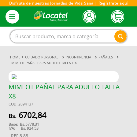
Disfruta de nuestras Jornadas de Vida Sana |
Regístrate aquí
Buscar producto, marca o categoría
CUIDADO PERSONAL
INCONTINENCIA
PAÑALES
1
.
magnesio
MIMLOT PAÑAL PARA ADULTO TALLA L X8
2
.
omega 3
3
.
tensiometro
MIMLOT PAÑAL PARA ADULTO TALLA L
4
.
vitamina c
X8
5
.
vitamina
COD
:
2094137
6
.
champu
6702
,
84
7
.
linezolid
Base:
Bs.
5778.31
IVA:
Bs.
924.53
8
.
miovit
REF
8.88