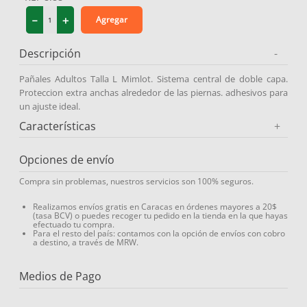
9
.
medias compresión
－
＋
Agregar
10
.
diosmina
Descripción
-
Pañales Adultos Talla L Mimlot. Sistema central de doble capa.
Proteccion extra anchas alrededor de las piernas. adhesivos para
un ajuste ideal.
Características
+
Opciones de envío
Compra sin problemas, nuestros servicios son 100% seguros.
Realizamos envíos gratis en Caracas en órdenes mayores a 20$
(tasa BCV) o puedes recoger tu pedido en la tienda en la que hayas
efectuado tu compra.
Para el resto del país: contamos con la opción de envíos con cobro
a destino, a través de MRW.
Medios de Pago