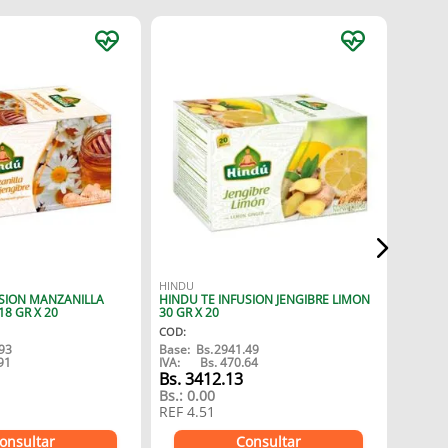
ARABIC
ARABI
MOLIDO
COD
:
HINDU
USION MANZANILLA
HINDU TE INFUSION JENGIBRE LIMON
Bs.
36
18 GR X 20
30 GR X 20
Bs.:
0.
COD
:
93
Base:
Bs.
2941.49
91
IVA:
Bs.
470.64
REF
4.
Bs.
3412.13
Bs.:
0.00
REF
4.51
onsultar
Consultar