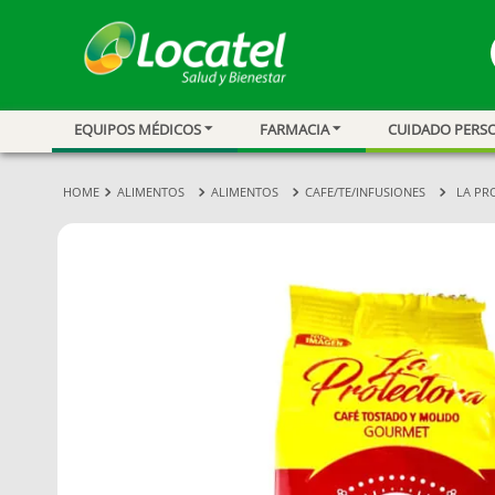
EQUIPOS MÉDICOS
FARMACIA
CUIDADO PERS
1
.
magnesio
2
.
omega 3
ALIMENTOS
ALIMENTOS
CAFE/TE/INFUSIONES
LA PR
3
.
tensiometro
4
.
vitamina c
5
.
vitamina
6
.
linezolid
7
.
champu
8
.
protector sol
9
.
miovit
10
.
medias comp