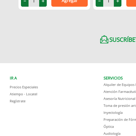
Agregar
－
＋
－
＋
SUSCRÍBE
IR A
SERVICIOS
Alquiler de Equipos
Precios Especiales
Atención Farmacéuti
Atiempo - Locatel
Asesoría Nutricional
Regístrate
Toma de presión art
Inyectología
Preparación de Fórm
Óptica
Audiología