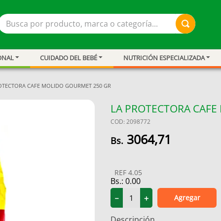
Busca por producto, marca o categoría...
ONAL
CUIDADO DEL BEBÉ
NUTRICIÓN ESPECIALIZADA
OTECTORA CAFE MOLIDO GOURMET 250 GR
LA PROTECTORA CAFE
COD
:
2098772
3064
,
71
REF
4.05
Bs.:
0.00
ar
Agregar
－
＋
Descripción
resión