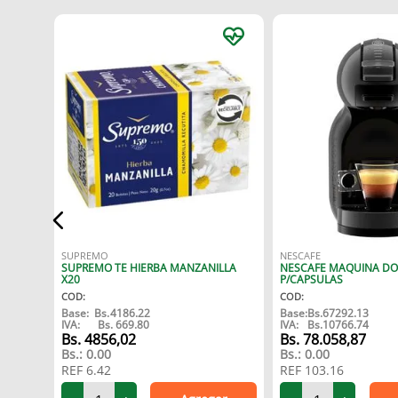
SUPREMO
NESCAFE
SUPREMO TE HIERBA MANZANILLA
NESCAFE MAQUINA DO
X20
P/CAPSULAS
COD
:
COD
:
Base:
Bs.
4186.22
Base:
Bs.
67292.13
IVA:
Bs.
669.80
IVA:
Bs.
10766.74
4856
,
02
78
.
058
,
87
Bs.:
0.00
Bs.:
0.00
REF
6.42
REF
103.16