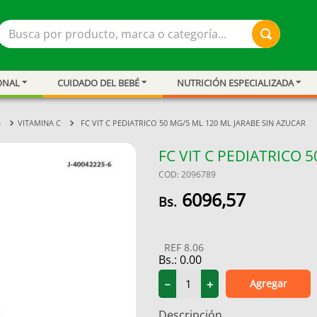
Busca por producto, marca o categoría...
ONAL
CUIDADO DEL BEBÉ
NUTRICIÓN ESPECIALIZADA
S
VITAMINA C
FC VIT C PEDIATRICO 50 MG/5 ML 120 ML JARABE SIN AZUCAR
FC VIT C PEDIATRICO 
COD
:
2096789
6096
,
57
REF
8.06
Bs.:
0.00
ar
Agregar
－
＋
Descripción
resión