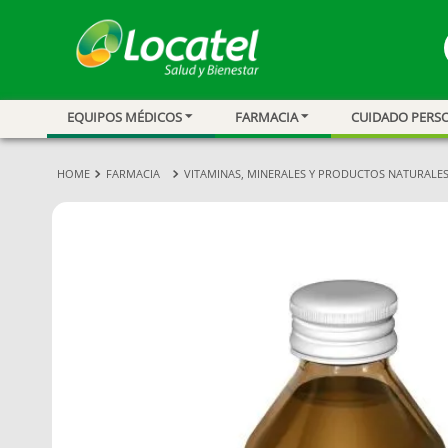
EQUIPOS MÉDICOS
FARMACIA
CUIDADO PERS
1
.
magnesio
2
.
omega 3
FARMACIA
VITAMINAS, MINERALES Y PRODUCTOS NATURALE
3
.
tensiometro
4
.
vitamina c
5
.
vitamina
6
.
linezolid
7
.
champu
8
.
protector sol
9
.
miovit
10
.
medias comp