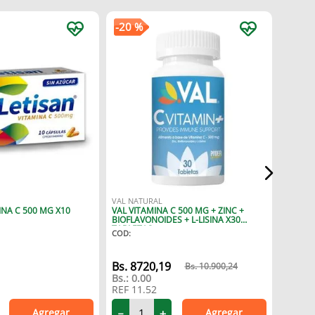
-
20 %
OFTALM
VITADY
MASTIC
COD
:
VAL NATURAL
Bs.
10
INA C 500 MG X10
VAL VITAMINA C 500 MG + ZINC +
BIOFLAVONOIDES + L-LISINA X30
Bs.:
0.
TABLETAS
COD
:
REF
1.
8720
,
19
10
.
900
,
24
Bs.:
0.00
REF
11.52
Agregar
Agregar
－
＋