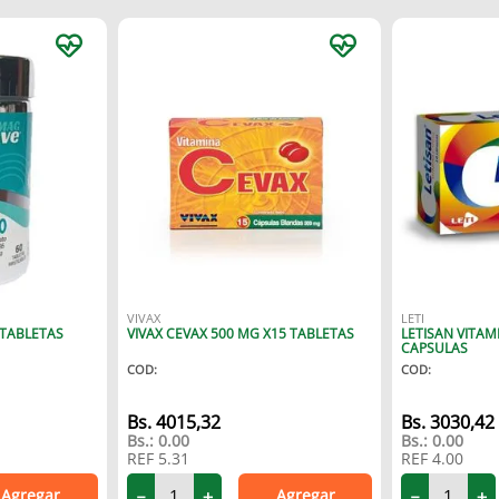
VIVAX
LETI
 TABLETAS
VIVAX CEVAX 500 MG X15 TABLETAS
LETISAN VITAM
CAPSULAS
COD
:
COD
:
4015
,
32
3030
,
42
Bs.:
0.00
Bs.:
0.00
REF
5.31
REF
4.00
Agregar
Agregar
－
＋
－
＋