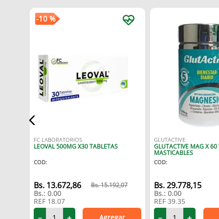
-
10 %
INA C
FC LABORATORIOS
GLUTACTIVE
LEOVAL 500MG X30 TABLETAS
GLUTACTIVE MAG X 60
MASTICABLES
COD
:
COD
:
13
.
672
,
86
29
.
778
,
15
15
.
192
,
07
Bs.:
0.00
Bs.:
0.00
REF
18.07
REF
39.35
Agregar
－
＋
－
＋