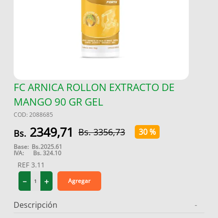
9
.
miovit
10
.
medias compresión
FC ARNICA ROLLON EXTRACTO DE
MANGO 90 GR GEL
COD
:
2088685
2349
,
71
3356
,
73
30 %
Base:
Bs.
2025.61
IVA:
Bs.
324.10
REF
3.11
－
＋
Agregar
Descripción
-