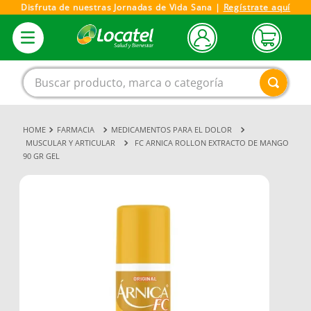
Disfruta de nuestras Jornadas de Vida Sana |
Regístrate aquí
Buscar producto, marca o categoría
FARMACIA
MEDICAMENTOS PARA EL DOLOR
1
.
magnesio
MUSCULAR Y ARTICULAR
FC ARNICA ROLLON EXTRACTO DE MANGO
90 GR GEL
2
.
omega 3
3
.
tensiometro
4
.
vitamina c
5
.
vitamina
6
.
linezolid
7
.
champu
8
.
protector solar