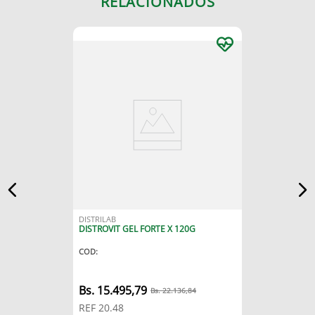
RELACIONADOS
DISTRILAB
DISTROVIT GEL FORTE X 120G
COD
:
15
.
495
,
79
22
.
136
,
84
REF
20.48