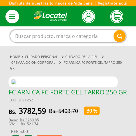
Disfruta de nuestras Jornadas de Vida Sana |
Regístrate aquí
Buscar producto, marca o categoría
CUIDADO PERSONAL
CUIDADO DE LA PIEL
1
.
magnesio
CREMA/LOCION CORPORAL
FC ARNICA FC FORTE GEL TARRO 250
GR
2
.
omega 3
3
.
tensiometro
4
.
vitamina c
FC ARNICA FC FORTE GEL TARRO 250 GR
COD
:
2091252
5
.
vitamina
3782
,
59
5403
,
70
30 %
6
.
linezolid
Base:
Bs.
3260.85
7
.
champu
IVA:
Bs.
521.74
REF
5.00
8
.
miovit