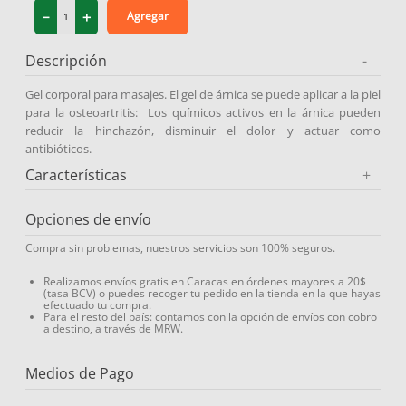
－
＋
Agregar
9
.
medias compresión
10
.
protector solar
Descripción
-
Gel corporal para masajes. El gel de árnica se puede aplicar a la piel
para la osteoartritis: Los químicos activos en la árnica pueden
reducir la hinchazón, disminuir el dolor y actuar como
antibióticos.
Características
+
Opciones de envío
Compra sin problemas, nuestros servicios son 100% seguros.
Realizamos envíos gratis en Caracas en órdenes mayores a 20$
(tasa BCV) o puedes recoger tu pedido en la tienda en la que hayas
efectuado tu compra.
Para el resto del país: contamos con la opción de envíos con cobro
a destino, a través de MRW.
Medios de Pago