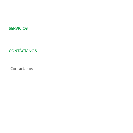
SERVICIOS
CONTÁCTANOS
Contáctanos
WhatsApp (0424) 1487947
Lunes a Domingo de 8:00 am a 7:00 pm
contacto@locatelve.com
TIENDAS LOCATEL
Encuentra tu tienda más cercana