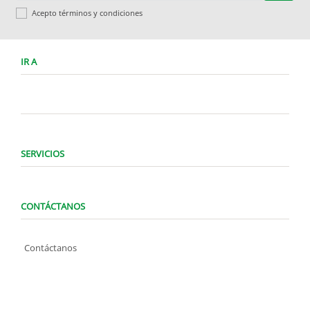
Acepto términos y condiciones
IR A
SERVICIOS
CONTÁCTANOS
Contáctanos
WhatsApp (0424) 1487947
Lunes a Domingo de 8:00 am a 7:00 pm