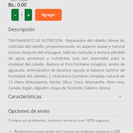
Bs.:
0.00
9
.
medias compresión
－
＋
Agregar
10
.
protector solar
Descripción
-
TRATAMIENTO DE NUTRICION : Reparación del cabello: Alinea las
cutículas del cabello, proporcionando un aspecto suave y natural
incluso después del enjuague. Sella las cutículas y evita la pérdida
de agua, proteínas y nutrientes que son esenciales para la
vitalidad del cabello. Reduce el frizz.Contiene colagéno, aceite de
aguacate, aminoácidos de keratina (ayuda al balance óptimo de
humedad del cabello), y vitamina E.Contiene complejo natural de
12 óleos (Macadamia, Karité, Oliva, Coco, Manzanilla, Aloe vera,
Canela, Argán, Algodón, Hojas de Té Verde, Cálamo, Mirra)
Características
+
Opciones de envío
Compra sin problemas, nuestros servicios son 100% seguros.
Realizamos envíos gratis en Caracas en órdenes mayores a 20$