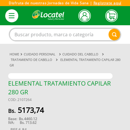
Disfruta de nuestras Jornadas de Vida Sana |
Regístrate aquí
Buscar producto, marca o categoría
CUIDADO PERSONAL
CUIDADO DEL CABELLO
1
.
magnesio
TRATAMIENTO DE CABELLO
ELEMENTAL TRATAMIENTO CAPILAR 280
GR
2
.
omega 3
3
.
tensiometro
ELEMENTAL TRATAMIENTO CAPILAR
4
.
vitamina c
280 GR
5
.
vitamina
COD
:
2107264
6
.
linezolid
5173
,
74
7
.
champu
Base:
Bs.
4460.12
IVA:
Bs.
713.62
8
.
miovit
REF
6.84