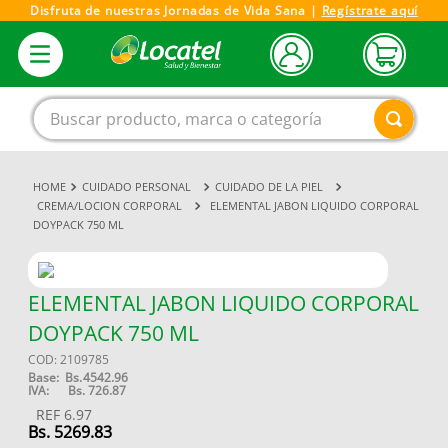
Disfruta de nuestras Jornadas de Vida Sana |
Regístrate aquí
Buscar producto, marca o categoría
CUIDADO PERSONAL
CUIDADO DE LA PIEL
1
.
magnesio
CREMA/LOCION CORPORAL
ELEMENTAL JABON LIQUIDO CORPORAL
DOYPACK 750 ML
2
.
omega 3
3
.
tensiometro
4
.
vitamina c
ELEMENTAL JABON LIQUIDO CORPORAL
DOYPACK 750 ML
5
.
vitamina
COD
:
2109785
6
.
linezolid
Base:
Bs.
4542.96
IVA:
Bs.
726.87
7
.
champu
REF
6.97
Bs.
5269.83
8
.
miovit