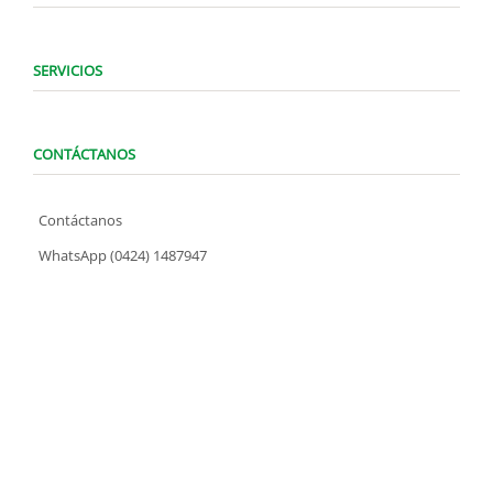
SERVICIOS
CONTÁCTANOS
Contáctanos
WhatsApp (0424) 1487947
Lunes a Domingo de 8:00 am a 7:00 pm
contacto@locatelve.com
TIENDAS LOCATEL
Encuentra tu tienda más cercana