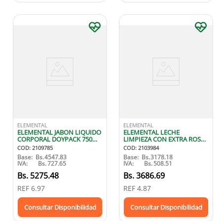
ELEMENTAL
ELEMENTAL
ELEMENTAL JABON LIQUIDO
ELEMENTAL LECHE
CORPORAL DOYPACK 750
LIMPIEZA CON EXTRA ROSAS
ML
250 ML
COD
:
2109785
COD
:
2103984
Base:
Bs.
4547.83
Base:
Bs.
3178.18
IVA:
Bs.
727.65
IVA:
Bs.
508.51
Bs.
5275.48
Bs.
3686.69
REF
6.97
REF
4.87
Consultar Disponibilidad
Consultar Disponibilidad