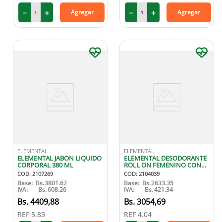
－
＋
－
＋
Agregar
Agregar
ELEMENTAL
ELEMENTAL
ELEMENTAL JABON LIQUIDO
ELEMENTAL DESODORANTE
CORPORAL 380 ML
ROLL ON FEMENINO CON
VITAMINA E 7O ML
COD
:
2107269
COD
:
2104039
Base:
Bs.
3801.62
Base:
Bs.
2633.35
IVA:
Bs.
608.26
IVA:
Bs.
421.34
4409
,
88
3054
,
69
REF
5.83
REF
4.04