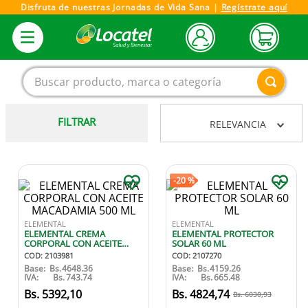
Disfruta de nuestras Jornadas de Vida Sana |
Regístrate aquí
Buscar producto, marca o categoría
FILTRAR
RELEVANCIA
1
.
magnesio
2
.
omega 3
3
.
tensiometro
-
20 %
4
.
vitamina c
ELEMENTAL
ELEMENTAL
5
.
vitamina
ELEMENTAL CREMA
ELEMENTAL PROTECTOR
CORPORAL CON ACEITE
SOLAR 60 ML
6
.
linezolid
MACADAMIA 500 ML
COD
:
2103981
COD
:
2107270
Base:
Bs.
4648.36
Base:
Bs.
4159.26
7
.
champu
IVA:
Bs.
743.74
IVA:
Bs.
665.48
5392
,
10
4824
,
74
6030
,
93
8
.
protector solar