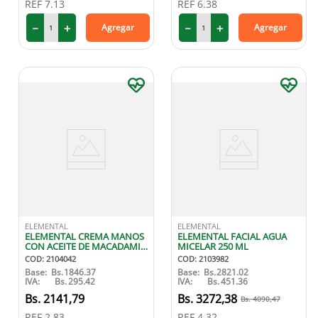
REF
7.13
REF
6.38
9
.
miovit
－
＋
－
＋
Agregar
Agregar
10
.
medias compresión
ELEMENTAL
ELEMENTAL
ELEMENTAL CREMA MANOS
ELEMENTAL FACIAL AGUA
CON ACEITE DE MACADAMIA
MICELAR 250 ML
60 ML
COD
:
2104042
COD
:
2103982
Base:
Bs.
1846.37
Base:
Bs.
2821.02
IVA:
Bs.
295.42
IVA:
Bs.
451.36
2141
,
79
3272
,
38
4090
,
47
REF
2.83
REF
4.32