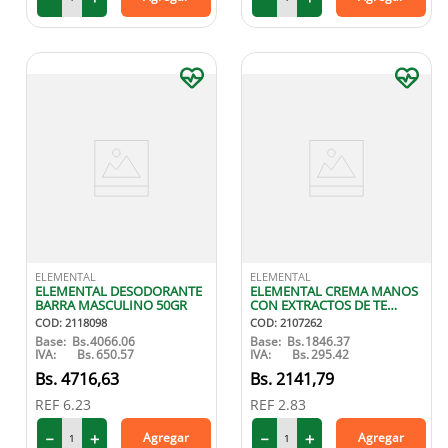
ELEMENTAL
ELEMENTAL
ELEMENTAL DESODORANTE
ELEMENTAL CREMA MANOS
BARRA MASCULINO 50GR
CON EXTRACTOS DE TE
VERDE Y PEPINO 60 ML
COD
:
2118098
COD
:
2107262
Base:
Bs.
4066.06
Base:
Bs.
1846.37
IVA:
Bs.
650.57
IVA:
Bs.
295.42
4716
,
63
2141
,
79
REF
6.23
REF
2.83
－
＋
－
＋
Agregar
Agregar