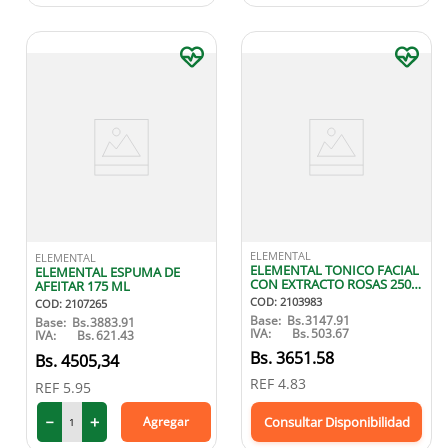
ELEMENTAL
ELEMENTAL
ELEMENTAL TONICO FACIAL
ELEMENTAL ESPUMA DE
CON EXTRACTO ROSAS 250
AFEITAR 175 ML
ML
COD
:
2103983
COD
:
2107265
Base:
Bs.
3147.91
Base:
Bs.
3883.91
IVA:
Bs.
503.67
IVA:
Bs.
621.43
Bs.
3651.58
4505
,
34
REF
4.83
REF
5.95
－
＋
Agregar
Consultar Disponibilidad