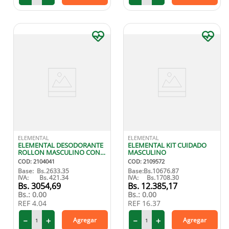
ELEMENTAL
ELEMENTAL
ELEMENTAL DESODORANTE
ELEMENTAL KIT CUIDADO
ROLLON MASCULINO CON
MASCULINO
VITAMINA E 7O ML
COD
:
2104041
COD
:
2109572
Base:
Bs.
2633.35
Base:
Bs.
10676.87
IVA:
Bs.
421.34
IVA:
Bs.
1708.30
3054
,
69
12
.
385
,
17
Bs.:
0.00
Bs.:
0.00
REF
4.04
REF
16.37
－
＋
－
＋
Agregar
Agregar