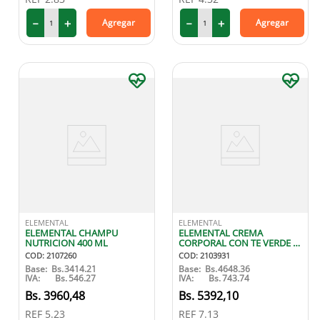
－
＋
－
＋
Agregar
Agregar
ELEMENTAL
ELEMENTAL
ELEMENTAL CHAMPU
ELEMENTAL CREMA
NUTRICION 400 ML
CORPORAL CON TE VERDE Y
PEPINO 500 ML
COD
:
2107260
COD
:
2103931
Base:
Bs.
3414.21
Base:
Bs.
4648.36
IVA:
Bs.
546.27
IVA:
Bs.
743.74
3960
,
48
5392
,
10
REF
5.23
REF
7.13