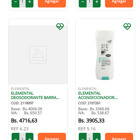
－
＋
－
＋
Agregar
Agregar
ELEMENTAL
ELEMENTAL
ELEMENTAL
ELEMENTAL
DEOSODORANTE BARRA
ACONDICIONADOR
FEMENINO 50 GR
NUTRICION 400 ML
COD
:
2118097
COD
:
2107261
Base:
Bs.
4066.06
Base:
Bs.
3366.66
IVA:
Bs.
650.57
IVA:
Bs.
538.67
4716
,
63
3905
,
33
REF
6.23
REF
5.16
－
＋
－
＋
Agregar
Agregar