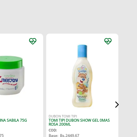
CERO
CERO V
COD
:
Base:
B
IVA:
DUBON TOMI TIPI
INA SABILA 75G
TOMI TIPI DUBON SHOW GEL 0MAS
Bs.
27
ROSA 200ML
Bs.:
0.
COD
:
75
Base:
Bs.
2449.67