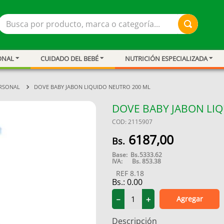
Busca por producto, marca o categoría...
ONAL
CUIDADO DEL BEBÉ
NUTRICIÓN ESPECIALIZADA
ERSONAL
DOVE BABY JABON LIQUIDO NEUTRO 200 ML
DOVE BABY JABON LI
COD
:
2115907
6187
,
00
Base:
Bs.
5333.62
IVA:
Bs.
853.38
REF
8.18
Bs.:
0.00
Agregar
－
＋
resión
Descripción
ar