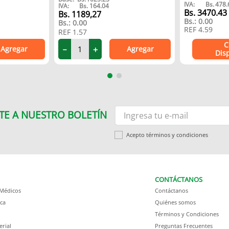
IVA:
Bs.
478.
IVA:
Bs.
164.04
Bs.
3470.43
1189
,
27
Bs.:
0.00
Bs.:
0.00
REF
4.59
REF
1.57
C
Agregar
Agregar
－
＋
Dis
TE A NUESTRO BOLETÍN
Acepto términos y condiciones
CONTÁCTANOS
 Médicos
Contáctanos
ca
Quiénes somos
Términos y Condiciones
erial
Preguntas Frecuentes