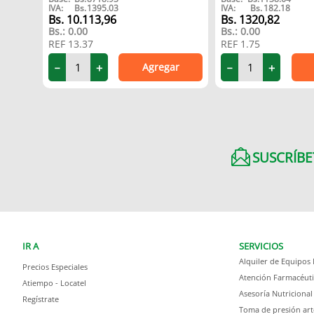
IVA:
Bs.
1395.03
IVA:
Bs.
182.18
10
.
113
,
96
1320
,
82
Bs.:
0.00
Bs.:
0.00
REF
13.37
REF
1.75
Agregar
－
＋
－
＋
SUSCRÍBE
IR A
SERVICIOS
Alquiler de Equipos
Precios Especiales
Atención Farmacéuti
Atiempo - Locatel
Asesoría Nutricional
Regístrate
Toma de presión art