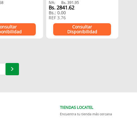
68
IVA:
Bs.
391.95
REF
3.
Bs.
2841.62
Bs.:
0.00
REF
3.76
onsultar
Consultar
ponibilidad
Disponibilidad
TIENDAS LOCATEL
Encuentra tu tienda más cercana