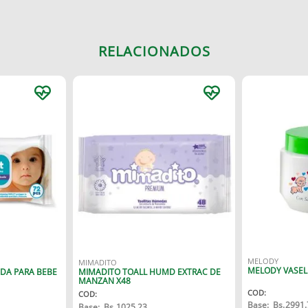
RELACIONADOS
MELODY
MIMADITO
MELODY VASEL
DA PARA BEBE
MIMADITO TOALL HUMD EXTRAC DE
MANZAN X48
COD
:
COD
:
Base:
Bs.
2991.
Base:
Bs.
1025.23