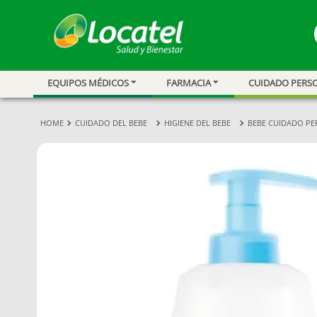
EQUIPOS MÉDICOS
FARMACIA
CUIDADO PERS
1
.
magnesio
2
.
omega 3
CUIDADO DEL BEBE
HIGIENE DEL BEBE
BEBE CUIDADO P
3
.
tensiometro
4
.
vitamina c
5
.
vitamina
6
.
linezolid
7
.
champu
8
.
miovit
9
.
medias comp
10
.
protector sol