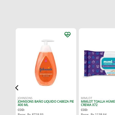
JOHNSONS
MIMLOT
JOHNSONS BAÑO LIQUIDO CABEZA PIE
MIMLOT TOALLA HÚME
400 ML
CREMA X72
COD
:
COD
:
Base:
Bs.
8718.93
Base:
Bs.
1138.64