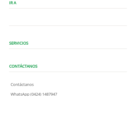
IR A
SERVICIOS
CONTÁCTANOS
Contáctanos
WhatsApp (0424) 1487947
Lunes a Domingo de 8:00 am a 7:00 pm
contacto@locatelve.com
TIENDAS LOCATEL