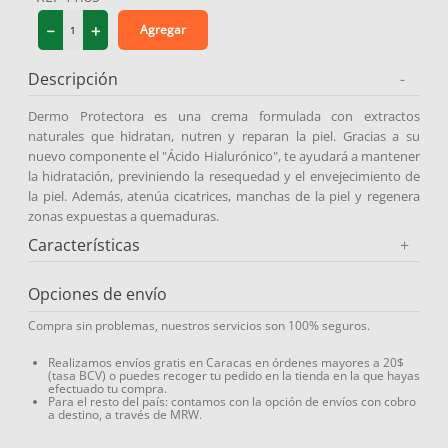
9
.
medias compresión
－
＋
Agregar
10
.
protector solar
Descripción
-
Dermo Protectora es una crema formulada con extractos
naturales que hidratan, nutren y reparan la piel. Gracias a su
nuevo componente el "Ácido Hialurónico", te ayudará a mantener
la hidratación, previniendo la resequedad y el envejecimiento de
la piel. Además, atenúa cicatrices, manchas de la piel y regenera
zonas expuestas a quemaduras.
Características
+
Opciones de envío
Compra sin problemas, nuestros servicios son 100% seguros.
Realizamos envíos gratis en Caracas en órdenes mayores a 20$
(tasa BCV) o puedes recoger tu pedido en la tienda en la que hayas
efectuado tu compra.
Para el resto del país: contamos con la opción de envíos con cobro
a destino, a través de MRW.