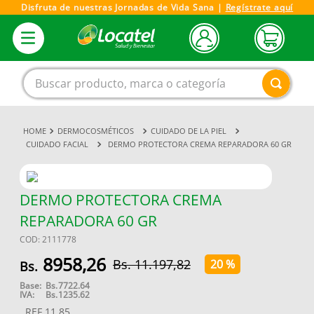
Disfruta de nuestras Jornadas de Vida Sana |
Regístrate aquí
Buscar producto, marca o categoría
DERMOCOSMÉTICOS
CUIDADO DE LA PIEL
1
.
magnesio
CUIDADO FACIAL
DERMO PROTECTORA CREMA REPARADORA 60 GR
2
.
omega 3
3
.
tensiometro
DERMO PROTECTORA CREMA
4
.
vitamina c
REPARADORA 60 GR
5
.
vitamina
COD
:
2111778
6
.
linezolid
8958
,
26
11
.
197
,
82
20 %
7
.
champu
Base:
Bs.
7722.64
IVA:
Bs.
1235.62
8
.
miovit
REF
11.85