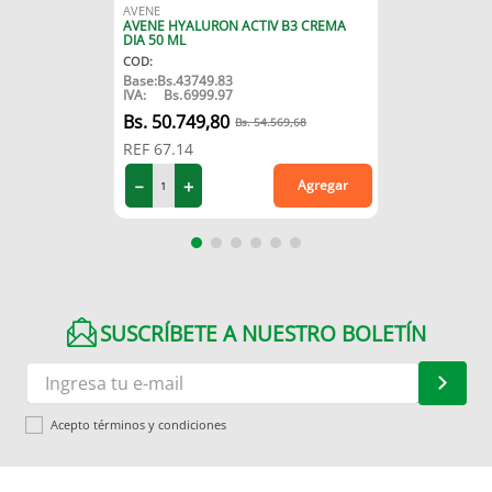
AVENE
AVENE HYALURON ACTIV B3 CREMA
DIA 50 ML
COD
:
Base:
Bs.
43749.83
IVA:
Bs.
6999.97
50
.
749
,
80
54
.
569
,
68
REF
67.14
－
＋
Agregar
SUSCRÍBETE A NUESTRO BOLETÍN
Acepto términos y condiciones