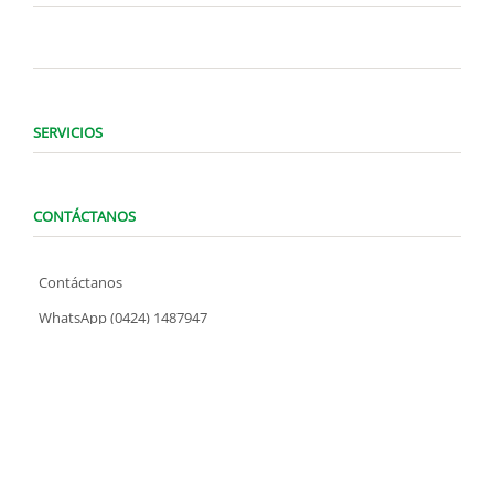
SERVICIOS
CONTÁCTANOS
Contáctanos
WhatsApp (0424) 1487947
Lunes a Domingo de 8:00 am a 7:00 pm
contacto@locatelve.com
TIENDAS LOCATEL