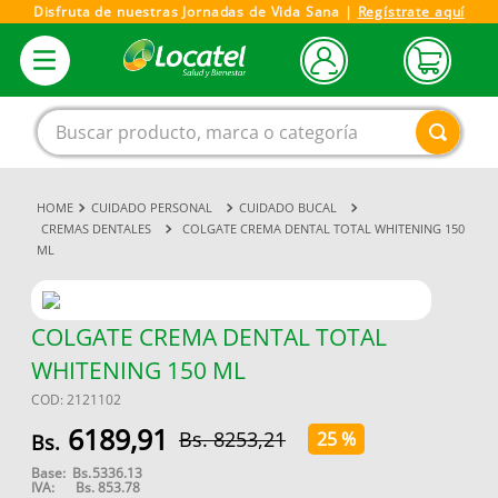
Disfruta de nuestras Jornadas de Vida Sana |
Regístrate aquí
Buscar producto, marca o categoría
CUIDADO PERSONAL
CUIDADO BUCAL
1
.
magnesio
CREMAS DENTALES
COLGATE CREMA DENTAL TOTAL WHITENING 150
ML
2
.
omega 3
3
.
tensiometro
4
.
vitamina c
COLGATE CREMA DENTAL TOTAL
WHITENING 150 ML
5
.
vitamina
COD
:
2121102
6
.
linezolid
6189
,
91
8253
,
21
25 %
7
.
champu
Base:
Bs.
5336.13
8
.
miovit
IVA:
Bs.
853.78