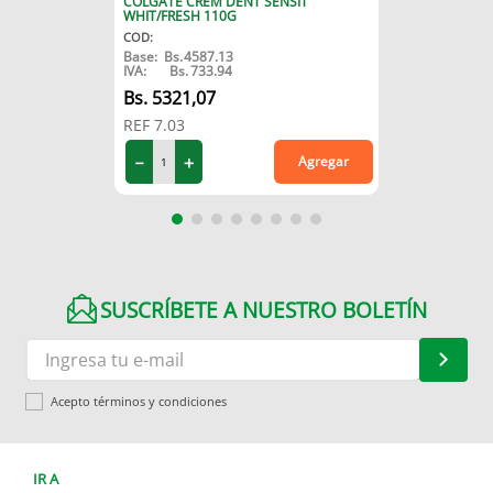
COLGATE CREM DENT SENSIT
WHIT/FRESH 110G
COD
:
Base:
Bs.
4587.13
IVA:
Bs.
733.94
5321
,
07
REF
7.03
－
＋
Agregar
SUSCRÍBETE A NUESTRO BOLETÍN
Acepto términos y condiciones
IR A