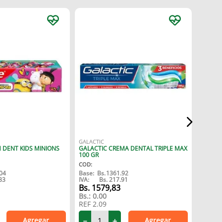
GALACT
GALACT
CARIES
COD
:
Base:
B
IVA:
GALACTIC
 DENT KIDS MINIONS
GALACTIC CREMA DENTAL TRIPLE MAX
1
100 GR
Bs.:
0.
COD
:
04
Base:
Bs.
1361.92
33
IVA:
Bs.
217.91
REF
1.
1579
,
83
Bs.:
0.00
REF
2.09
Agregar
Agregar
－
－
＋