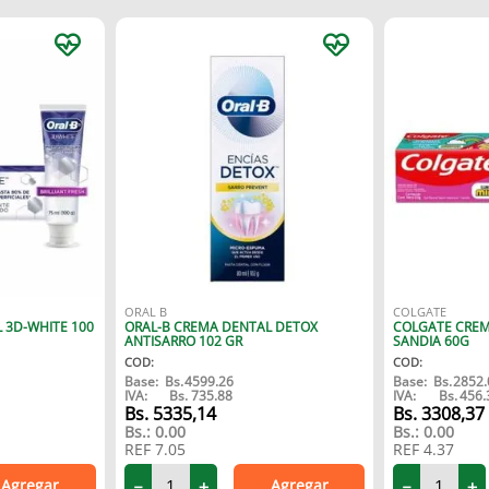
ORAL B
COLGATE
 3D-WHITE 100
ORAL-B CREMA DENTAL DETOX
COLGATE CREM
ANTISARRO 102 GR
SANDIA 60G
COD
:
COD
:
Base:
Bs.
4599.26
Base:
Bs.
2852.
IVA:
Bs.
735.88
IVA:
Bs.
456.
5335
,
14
3308
,
37
Bs.:
0.00
Bs.:
0.00
REF
7.05
REF
4.37
Agregar
Agregar
－
＋
－
＋