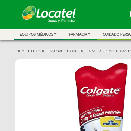
EQUIPOS MÉDICOS
FARMACIA
CUIDADO PERS
1
.
magnesio
2
.
omega 3
CUIDADO PERSONAL
CUIDADO BUCAL
CREMAS DENTALE
3
.
tensiometro
4
.
vitamina c
5
.
vitamina
6
.
linezolid
7
.
champu
8
.
miovit
9
.
protector sol
10
.
medias comp