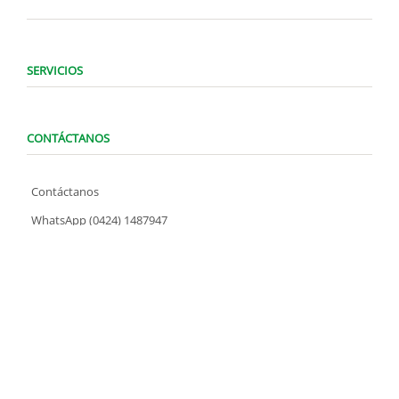
SERVICIOS
CONTÁCTANOS
Contáctanos
WhatsApp (0424) 1487947
Lunes a Domingo de 8:00 am a 7:00 pm
contacto@locatelve.com
TIENDAS LOCATEL
Encuentra tu tienda más cercana