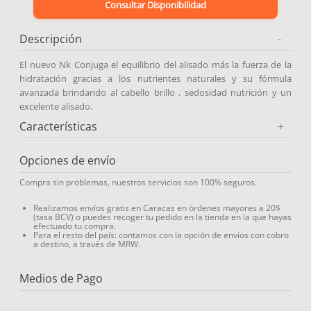
Consultar Disponibilidad
9
.
protector solar
Descripción
-
10
.
medias compresión
El nuevo Nk Conjuga el equilibrio del alisado más la fuerza de la
hidratación gracias a los nutrientes naturales y su fórmula
avanzada brindando al cabello brillo , sedosidad nutrición y un
excelente alisado.
Características
+
Opciones de envío
Compra sin problemas, nuestros servicios son 100% seguros.
Realizamos envíos gratis en Caracas en órdenes mayores a 20$
(tasa BCV) o puedes recoger tu pedido en la tienda en la que hayas
efectuado tu compra.
Para el resto del país: contamos con la opción de envíos con cobro
a destino, a través de MRW.
Medios de Pago