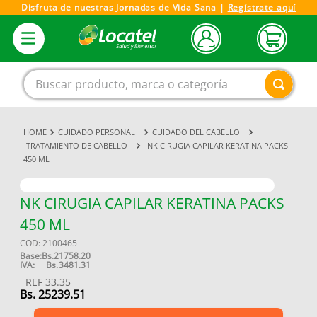
Disfruta de nuestras Jornadas de Vida Sana |
Regístrate aquí
Buscar producto, marca o categoría
CUIDADO PERSONAL
CUIDADO DEL CABELLO
1
.
magnesio
TRATAMIENTO DE CABELLO
NK CIRUGIA CAPILAR KERATINA PACKS
450 ML
2
.
omega 3
3
.
tensiometro
NK CIRUGIA CAPILAR KERATINA PACKS
4
.
vitamina c
450 ML
5
.
linezolid
COD
:
2100465
Base:
Bs.
21758.20
6
.
vitamina
IVA:
Bs.
3481.31
REF
33.35
7
.
champu
Bs.
25239.51
8
.
miovit