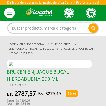
Disfruta de nuestras Jornadas de Vida Sana |
Regístrate aquí
Buscar producto, marca o categoría
CUIDADO PERSONAL
CUIDADO BUCAL
1
.
magnesio
ENJUAGUES/REFRESCANTES BUCALES
BRUCEN ENJUAGUE BUCAL
HIERBABUENA 250 ML
2
.
omega 3
3
.
tensiometro
4
.
vitamina c
BRUCEN ENJUAGUE BUCAL
HIERBABUENA 250 ML
5
.
vitamina
COD
:
2099197
6
.
linezolid
2787
,
57
3279
,
49
15 %
7
.
champu
Base:
Bs.
2403.08
8
.
protector solar
IVA:
Bs.
384.49