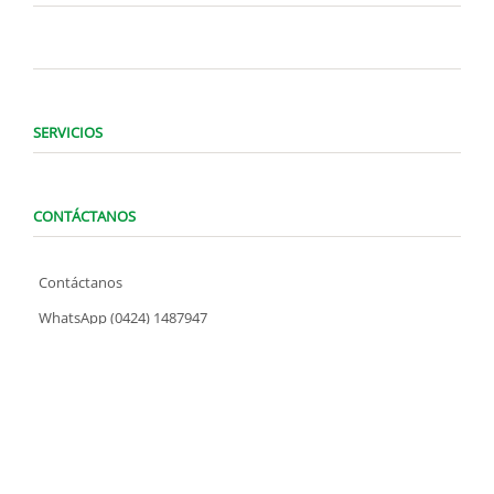
SERVICIOS
CONTÁCTANOS
Contáctanos
WhatsApp (0424) 1487947
Lunes a Domingo de 8:00 am a 7:00 pm
contacto@locatelve.com
TIENDAS LOCATEL