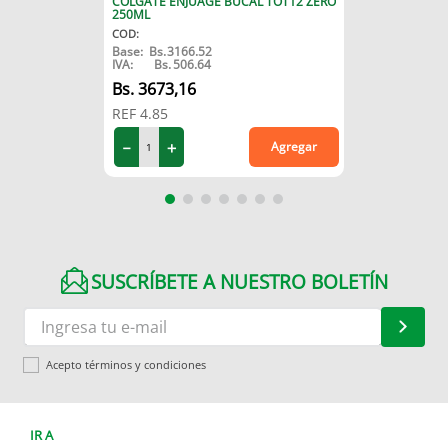
COLGATE ENJUAGE BUCAL TOT12 ZERO
250ML
COD
:
Base:
Bs.
3166.52
IVA:
Bs.
506.64
3673
,
16
REF
4.85
－
＋
Agregar
SUSCRÍBETE A NUESTRO BOLETÍN
Acepto términos y condiciones
IR A