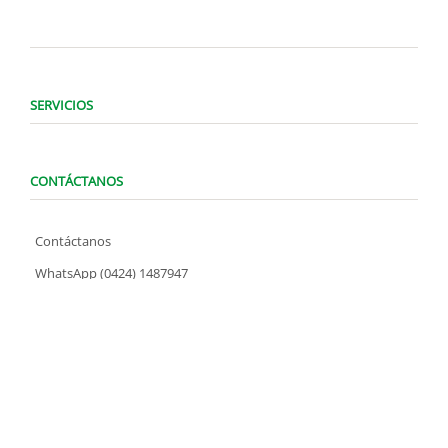
SERVICIOS
CONTÁCTANOS
Contáctanos
WhatsApp (0424) 1487947
Lunes a Domingo de 8:00 am a 7:00 pm
contacto@locatelve.com
TIENDAS LOCATEL
Encuentra tu tienda más cercana