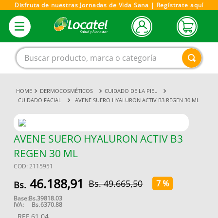
Disfruta de nuestras Jornadas de Vida Sana |
Regístrate aquí
Buscar producto, marca o categoría
DERMOCOSMÉTICOS
CUIDADO DE LA PIEL
1
.
magnesio
CUIDADO FACIAL
AVENE SUERO HYALURON ACTIV B3 REGEN 30 ML
2
.
omega 3
3
.
tensiometro
AVENE SUERO HYALURON ACTIV B3
4
.
vitamina c
REGEN 30 ML
5
.
vitamina
COD
:
2115951
6
.
linezolid
46
.
188
,
91
49
.
665
,
50
7 %
7
.
champu
Base:
Bs.
39818.03
IVA:
Bs.
6370.88
8
.
miovit
REF
61.04