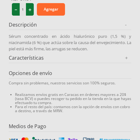
9
.
protector solar
－
＋
Agregar
10
.
medias compresión
Descripción
-
Sérum concentrado en ácido hialurónico puro (1,5 %) y
niacinamida (6 %) que actúa sobre la causa del envejecimiento. La
piel está más firme, las arrugas se reducen.
Características
+
Opciones de envío
Compra sin problemas, nuestros servicios son 100% seguros.
Realizamos envíos gratis en Caracas en órdenes mayores a 20$
(tasa BCV) o puedes recoger tu pedido en la tienda en la que hayas
efectuado tu compra.
Para el resto del país: contamos con la opción de envíos con cobro
a destino, a través de MRW.
Medios de Pago