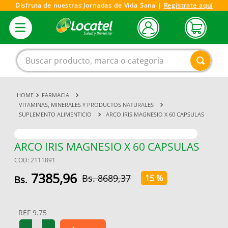
Disfruta de nuestras Jornadas de Vida Sana |
Regístrate aquí
Buscar producto, marca o categoría
FARMACIA
1
.
magnesio
VITAMINAS, MINERALES Y PRODUCTOS NATURALES
SUPLEMENTO ALIMENTICIO
ARCO IRIS MAGNESIO X 60 CAPSULAS
2
.
omega 3
3
.
tensiometro
ARCO IRIS MAGNESIO X 60 CAPSULAS
4
.
vitamina c
COD
:
2111891
5
.
linezolid
7385
,
96
8689
,
37
15 %
6
.
vitamina
7
.
champu
REF
9.75
8
.
miovit