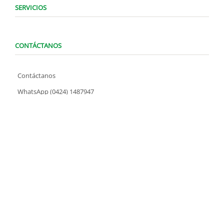
SERVICIOS
CONTÁCTANOS
Contáctanos
WhatsApp (0424) 1487947
Lunes a Domingo de 8:00 am a 7:00 pm
contacto@locatelve.com
TIENDAS LOCATEL
Encuentra tu tienda más cercana
SÍGUENOS