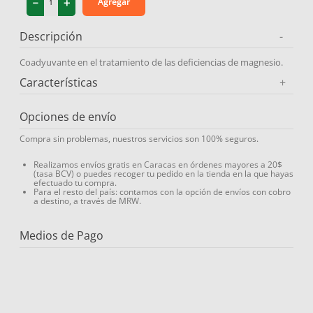
－
＋
Agregar
9
.
protector solar
Descripción
-
10
.
medias compresión
Coadyuvante en el tratamiento de las deficiencias de magnesio.
Características
+
Opciones de envío
Compra sin problemas, nuestros servicios son 100% seguros.
Realizamos envíos gratis en Caracas en órdenes mayores a 20$
(tasa BCV) o puedes recoger tu pedido en la tienda en la que hayas
efectuado tu compra.
Para el resto del país: contamos con la opción de envíos con cobro
a destino, a través de MRW.
Medios de Pago