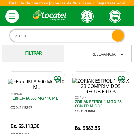
Disfruta de nuestras Jornadas de Vida Sana |
Regístrate aquí
Buscar producto, marca o categoría
FILTRAR
RELEVANCIA
ZORIAK
ZORIAK
FERRUMIA 500 MG / 10 ML
ZORIAK ESTROL 1 MG X 28
COMPRIMIDOS
COD
:
2118897
RECUBIERTOS
COD
:
2118895
55
.
113
,
30
5882
,
36