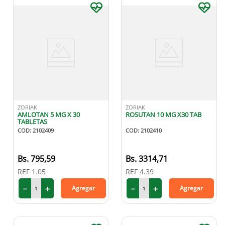
ZORIAK
ZORIAK
AMLOTAN 5 MG X 30
ROSUTAN 10 MG X30 TAB
TABLETAS
COD
:
2102409
COD
:
2102410
795
,
59
3314
,
71
REF
1.05
REF
4.39
－
＋
－
＋
Agregar
Agregar