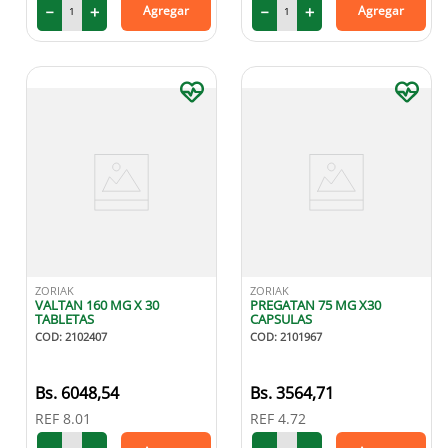
－
＋
－
＋
Agregar
Agregar
ZORIAK
ZORIAK
VALTAN 160 MG X 30
PREGATAN 75 MG X30
TABLETAS
CAPSULAS
COD
:
2102407
COD
:
2101967
6048
,
54
3564
,
71
REF
8.01
REF
4.72