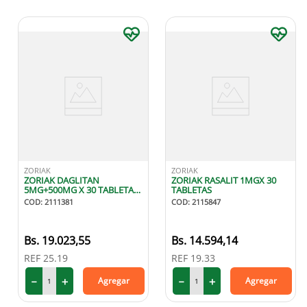
ZORIAK
ZORIAK
ZORIAK DAGLITAN
ZORIAK RASALIT 1MGX 30
5MG+500MG X 30 TABLETAS
TABLETAS
RECUBIERTOS
COD
:
2111381
COD
:
2115847
19
.
023
,
55
14
.
594
,
14
REF
25.19
REF
19.33
－
＋
－
＋
Agregar
Agregar