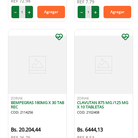
REF
72.98
REF
7.79
－
＋
－
＋
Agregar
Agregar
ZORIAK
ZORIAK
BEMPEGRAS 180MG X 30 TAB
CLAVUTAN 875 MG /125 MG
REC
X 10 TABLETAS
COD
:
2114256
COD
:
2102408
20
.
204
,
44
6444
,
13
REF
26.76
REF
8.53