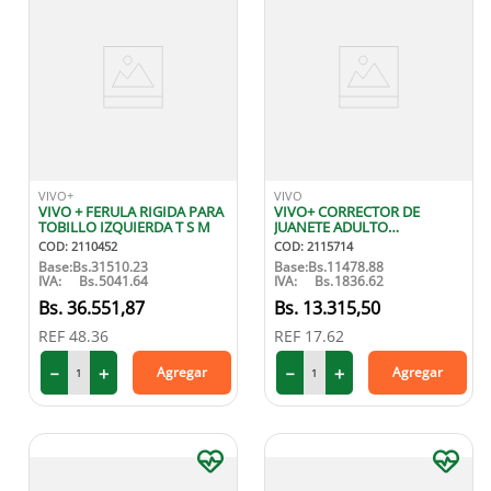
VIVO+
VIVO
VIVO + FERULA RIGIDA PARA
VIVO+ CORRECTOR DE
TOBILLO IZQUIERDA T S M
JUANETE ADULTO
IZQUIERDO
COD
:
2110452
COD
:
2115714
Base:
Bs.
31510.23
Base:
Bs.
11478.88
IVA:
Bs.
5041.64
IVA:
Bs.
1836.62
36
.
551
,
87
13
.
315
,
50
REF
48.36
REF
17.62
－
＋
－
＋
Agregar
Agregar