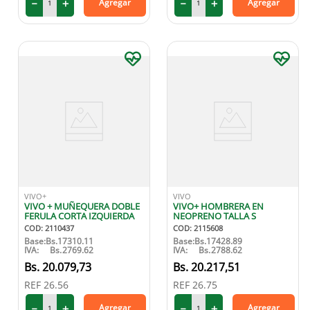
－
＋
－
＋
Agregar
Agregar
VIVO+
VIVO
VIVO + MUÑEQUERA DOBLE
VIVO+ HOMBRERA EN
FERULA CORTA IZQUIERDA
NEOPRENO TALLA S
COD
:
2110437
COD
:
2115608
Base:
Bs.
17310.11
Base:
Bs.
17428.89
IVA:
Bs.
2769.62
IVA:
Bs.
2788.62
20
.
079
,
73
20
.
217
,
51
REF
26.56
REF
26.75
－
＋
－
＋
Agregar
Agregar