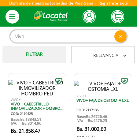
Disfruta de nuestras Jornadas de Vida Sana |
Regístrate aquí
Buscar producto, marca o categoría
FILTRAR
RELEVANCIA
VIVO+
VIVO+
VIVO+ FAJA DE OSTOMIA LXL
VIVO + CABESTRILLO
INMOVILIZADOR HOMBRO
COD
:
2117136
PED
COD
:
2110425
Base:
Bs.
26726.46
Base:
Bs.
18843.51
IVA:
Bs.
4276.23
IVA:
Bs.
3014.96
31
.
002
,
69
21
.
858
,
47