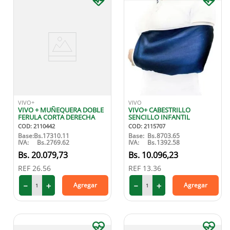
VIVO+
VIVO
VIVO + MUÑEQUERA DOBLE
VIVO+ CABESTRILLO
FERULA CORTA DERECHA
SENCILLO INFANTIL
COD
:
2110442
COD
:
2115707
Base:
Bs.
17310.11
Base:
Bs.
8703.65
IVA:
Bs.
2769.62
IVA:
Bs.
1392.58
20
.
079
,
73
10
.
096
,
23
REF
26.56
REF
13.36
－
＋
－
＋
Agregar
Agregar