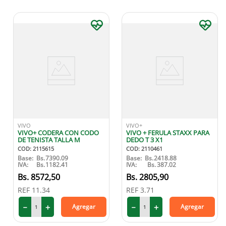
VIVO
VIVO+
VIVO+ CODERA CON CODO
VIVO + FERULA STAXX PARA
DE TENISTA TALLA M
DEDO T 3 X1
COD
:
2115615
COD
:
2110461
Base:
Bs.
7390.09
Base:
Bs.
2418.88
IVA:
Bs.
1182.41
IVA:
Bs.
387.02
8572
,
50
2805
,
90
REF
11.34
REF
3.71
－
＋
－
＋
Agregar
Agregar