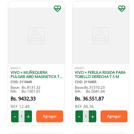
VIVO+
VIVO+
VIVO + MUÑEQUERA
VIVO + FERULA RIGIDA PARA
PULGAR ABD MAGNETICA T
TOBILLO DERECHA T S M
U
COD
:
2110445
COD
:
2110455
Base:
Bs.
8131.32
Base:
Bs.
31510.23
IVA:
Bs.
1301.01
IVA:
Bs.
5041.64
9432
,
33
36
.
551
,
87
REF
12.48
REF
48.36
－
＋
－
＋
Agregar
Agregar