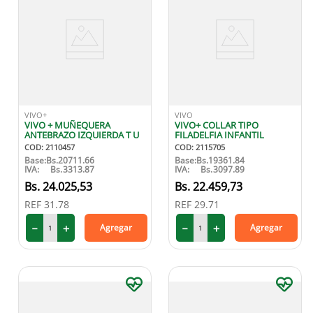
VIVO+
VIVO
VIVO + MUÑEQUERA
VIVO+ COLLAR TIPO
ANTEBRAZO IZQUIERDA T U
FILADELFIA INFANTIL
COD
:
2110457
COD
:
2115705
Base:
Bs.
20711.66
Base:
Bs.
19361.84
IVA:
Bs.
3313.87
IVA:
Bs.
3097.89
24
.
025
,
53
22
.
459
,
73
REF
31.78
REF
29.71
－
＋
－
＋
Agregar
Agregar