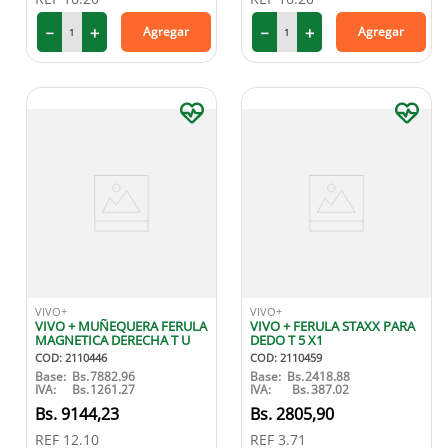
－
＋
－
＋
Agregar
Agregar
VIVO+
VIVO+
VIVO + MUÑEQUERA FERULA
VIVO + FERULA STAXX PARA
MAGNETICA DERECHA T U
DEDO T 5 X1
COD
:
2110446
COD
:
2110459
Base:
Bs.
7882.96
Base:
Bs.
2418.88
IVA:
Bs.
1261.27
IVA:
Bs.
387.02
9144
,
23
2805
,
90
REF
12.10
REF
3.71