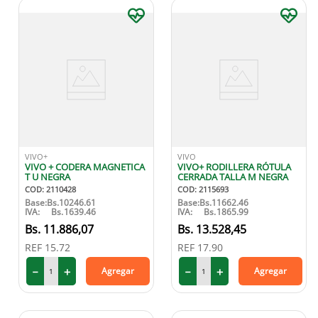
VIVO+
VIVO
VIVO + CODERA MAGNETICA
VIVO+ RODILLERA RÓTULA
T U NEGRA
CERRADA TALLA M NEGRA
COD
:
2110428
COD
:
2115693
Base:
Bs.
10246.61
Base:
Bs.
11662.46
IVA:
Bs.
1639.46
IVA:
Bs.
1865.99
11
.
886
,
07
13
.
528
,
45
REF
15.72
REF
17.90
－
＋
－
＋
Agregar
Agregar