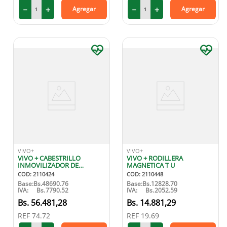
－
＋
－
＋
Agregar
Agregar
VIVO+
VIVO+
VIVO + CABESTRILLO
VIVO + RODILLERA
INMOVILIZADOR DE
MAGNETICA T U
HOMBRO TIPO AVION
COD
:
2110424
COD
:
2110448
Base:
Bs.
48690.76
Base:
Bs.
12828.70
IVA:
Bs.
7790.52
IVA:
Bs.
2052.59
56
.
481
,
28
14
.
881
,
29
REF
74.72
REF
19.69