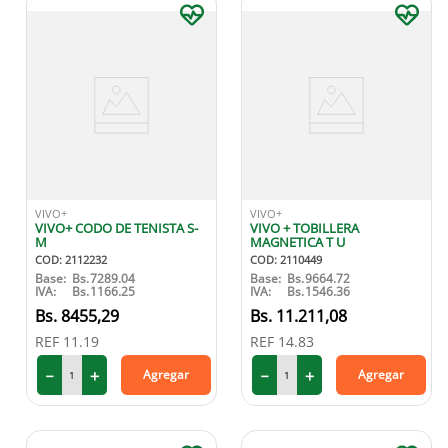
VIVO+
VIVO+
VIVO+ CODO DE TENISTA S-
VIVO + TOBILLERA
M
MAGNETICA T U
COD
:
2112232
COD
:
2110449
Base:
Bs.
7289.04
Base:
Bs.
9664.72
IVA:
Bs.
1166.25
IVA:
Bs.
1546.36
8455
,
29
11
.
211
,
08
REF
11.19
REF
14.83
－
＋
－
＋
Agregar
Agregar