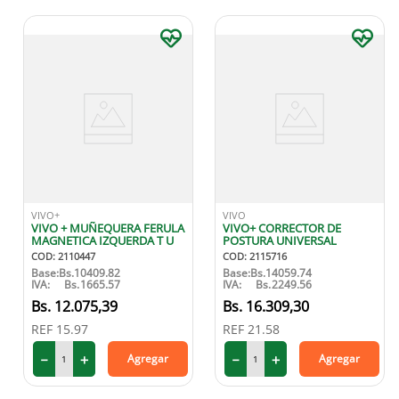
VIVO+
VIVO
VIVO + MUÑEQUERA FERULA
VIVO+ CORRECTOR DE
MAGNETICA IZQUERDA T U
POSTURA UNIVERSAL
COD
:
2110447
COD
:
2115716
Base:
Bs.
10409.82
Base:
Bs.
14059.74
IVA:
Bs.
1665.57
IVA:
Bs.
2249.56
12
.
075
,
39
16
.
309
,
30
REF
15.97
REF
21.58
－
＋
－
＋
Agregar
Agregar