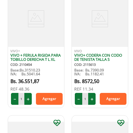
VIVO+
VIVO
VIVO + FERULA RIGIDA PARA
VIVO+ CODERA CON CODO
TOBILLO DERECHA T L XL
DE TENISTA TALLA S
COD
:
2110454
COD
:
2115613
Base:
Bs.
31510.23
Base:
Bs.
7390.09
IVA:
Bs.
5041.64
IVA:
Bs.
1182.41
36
.
551
,
87
8572
,
50
REF
48.36
REF
11.34
－
＋
－
＋
Agregar
Agregar