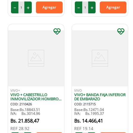
－
＋
－
＋
Agregar
Agregar
VIVO+
VIVO
VIVO + CABESTRILLO
VIVO+ BANDA FAJA INFERIOR
INMOVILIZADOR HOMBRO
DE EMBARAZO
AD
COD
:
2110426
COD
:
2115715
Base:
Bs.
18843.51
Base:
Bs.
12471.04
IVA:
Bs.
3014.96
IVA:
Bs.
1995.37
21
.
858
,
47
14
.
466
,
41
REF
28.92
REF
19.14