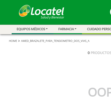
EQUIPOS MÉDICOS
FARMACIA
CUIDADO PERS
1
.
magnesio
2
.
omega 3
AMED_BRAZALETE_PARA_TENSIOMETRO_DOS_VIAS_A
3
.
tensiometro
0
PRODUCTO
4
.
vitamina c
5
.
vitamina
6
.
champu
7
.
linezolid
OOP
8
.
miovit
9
.
medias comp
10
.
diosmina