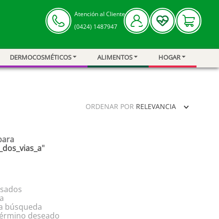
Atención al Cliente
(0424) 1487947
DERMOCOSMÉTICOS
ALIMENTOS
HOGAR
ORDENAR POR
RELEVANCIA
para
_dos_vias_a
"
esados
ra
 la búsqueda
 término deseado