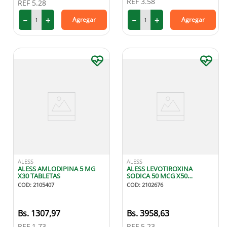
REF
3.58
REF
5.28
－
＋
－
＋
Agregar
Agregar
ALESS
ALESS
ALESS AMLODIPINA 5 MG
ALESS LEVOTIROXINA
X30 TABLETAS
SODICA 50 MCG X50
TABLETAS
COD
:
2105407
COD
:
2102676
1307
,
97
3958
,
63
REF
1.73
REF
5.23