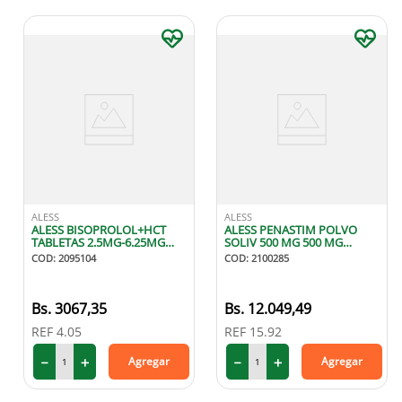
ALESS
ALESS
ALESS BISOPROLOL+HCT
ALESS PENASTIM POLVO
TABLETAS 2.5MG-6.25MG
SOLIV 500 MG 500 MG
X15
AMPOLLA
COD
:
2095104
COD
:
2100285
3067
,
35
12
.
049
,
49
REF
4.05
REF
15.92
－
＋
－
＋
Agregar
Agregar