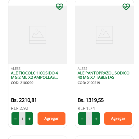
ALESS
ALESS
ALE TIOCOLCHICOSIDO 4
ALE PANTOPRAZOL SODICO
MG 2 ML X2 AMPOLLAS
40 MG X7 TABLETAS
INYECCION
COD
:
2100290
COD
:
2100219
INTRAMUSCULAR
2210
,
81
1319
,
55
REF
2.92
REF
1.74
－
＋
－
＋
Agregar
Agregar