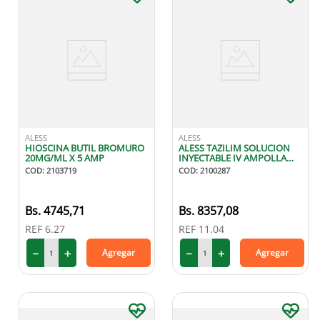
ALESS
ALESS
HIOSCINA BUTIL BROMURO
ALESS TAZILIM SOLUCION
20MG/ML X 5 AMP
INYECTABLE IV AMPOLLA
4G-0.5G X1
COD
:
2103719
COD
:
2100287
4745
,
71
8357
,
08
REF
6.27
REF
11.04
－
＋
－
＋
Agregar
Agregar