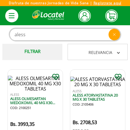
Disfruta de nuestras Jornadas de Vida Sana |
Regístrate aquí
Buscar producto, marca o categoría
FILTRAR
RELEVANCIA
ALESS
ALESS
ALESS ATORVASTATINA 20
ALESS OLMESARTAN
MG X 30 TABLETAS
MEDOXOMIL 40 MG X30
COD
:
2105406
TABLETAS
COD
:
2100251
2708
,
53
3993
,
35