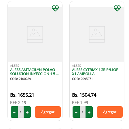
ALESS
ALESS
ALESS AMTACILYN POLVO
ALESS CYTRIAX 1GR P/LIOF
SOLUCION INYECCION 1 5 G
X1 AMPOLLA
X1 AMPOLLA
COD
:
2100289
COD
:
2095071
1655
,
21
1504
,
74
REF
2.19
REF
1.99
－
＋
－
＋
Agregar
Agregar