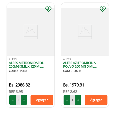
ALESS
ALESS
ALESS METRONIDAZOL
ALESS AZITROMICINA
250MG 5ML X 120 ML
POLVO 200 MG 5 ML
SUSPENSION
SUSPENSION
COD
:
2114338
COD
:
2100745
2986
,
32
1979
,
31
REF
3.95
REF
2.62
－
＋
－
＋
Agregar
Agregar