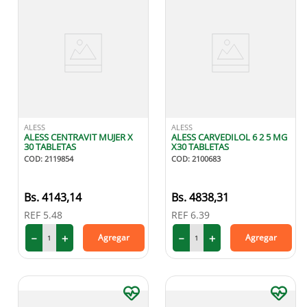
ALESS
ALESS
ALESS CENTRAVIT MUJER X
ALESS CARVEDILOL 6 2 5 MG
30 TABLETAS
X30 TABLETAS
COD
:
2119854
COD
:
2100683
4143
,
14
4838
,
31
REF
5.48
REF
6.39
－
＋
－
＋
Agregar
Agregar