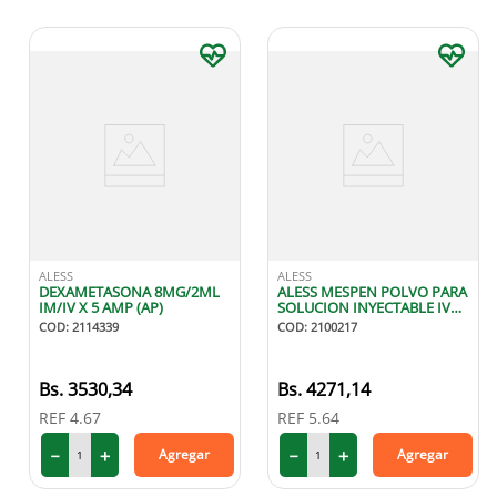
ALESS
ALESS
DEXAMETASONA 8MG/2ML
ALESS MESPEN POLVO PARA
IM/IV X 5 AMP (AP)
SOLUCION INYECTABLE IV
500 GR X1
COD
:
2114339
COD
:
2100217
3530
,
34
4271
,
14
REF
4.67
REF
5.64
－
＋
－
＋
Agregar
Agregar