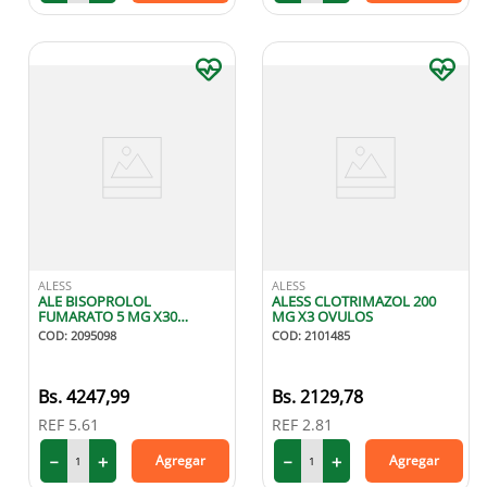
ALESS
ALESS
ALE BISOPROLOL
ALESS CLOTRIMAZOL 200
FUMARATO 5 MG X30
MG X3 OVULOS
TABLETAS
COD
:
2095098
COD
:
2101485
4247
,
99
2129
,
78
REF
5.61
REF
2.81
－
＋
－
＋
Agregar
Agregar