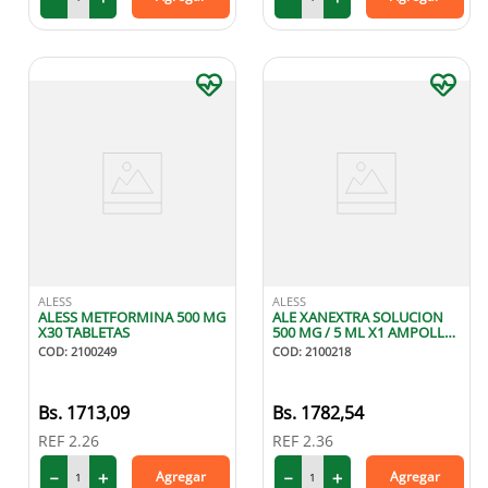
ALESS
ALESS
ALESS METFORMINA 500 MG
ALE XANEXTRA SOLUCION
X30 TABLETAS
500 MG / 5 ML X1 AMPOLLA
INYECTABLE INTRAVENOSA
COD
:
2100249
COD
:
2100218
1713
,
09
1782
,
54
REF
2.26
REF
2.36
－
＋
－
＋
Agregar
Agregar