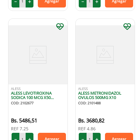
－
＋
－
＋
Agregar
Agregar
ALESS
ALESS
ALESS LEVOTIROXINA
ALESS METRONIDAZOL
SODICA 100 MCG X50
OVULOS 500MG X10
TABLETAS
COD
:
2102677
COD
:
2101488
5486
,
51
3680
,
82
REF
7.25
REF
4.86
－
＋
－
＋
Agregar
Agregar