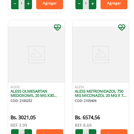
－
＋
－
＋
Agregar
Agregar
ALESS
ALESS
ALESS OLMESARTAN
ALESS METRONIDAZOL 750
MEDOXOMIL 20 MG X30
MG MICONAZOL 20 MG X 7
TABLETAS
OVULOS
COD
:
2100252
COD
:
2105404
3021
,
05
6574
,
56
REF
3.99
REF
8.69