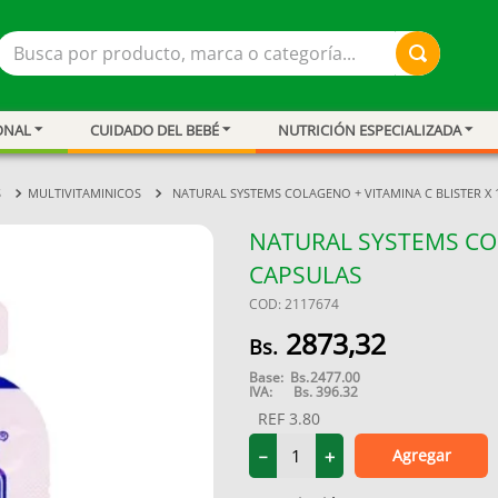
Busca por producto, marca o categoría...
ONAL
CUIDADO DEL BEBÉ
NUTRICIÓN ESPECIALIZADA
S
MULTIVITAMINICOS
NATURAL SYSTEMS COLAGENO + VITAMINA C BLISTER X 
NATURAL SYSTEMS COL
CAPSULAS
COD
:
2117674
2873
,
32
Base:
Bs.
2477.00
IVA:
Bs.
396.32
REF
3.80
ar
Agregar
－
＋
resión