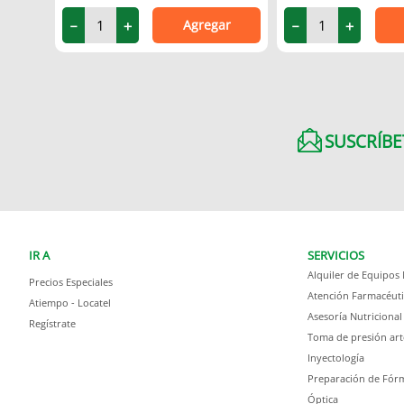
Agregar
－
＋
－
＋
SUSCRÍBE
IR A
SERVICIOS
Alquiler de Equipos
Precios Especiales
Atención Farmacéuti
Atiempo - Locatel
Asesoría Nutricional
Regístrate
Toma de presión art
Inyectología
Preparación de Fórm
Óptica