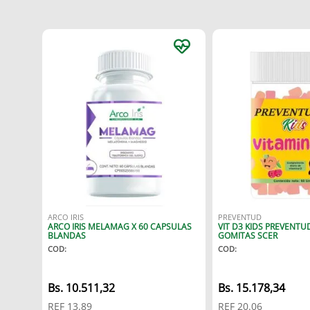
ARCO IRIS
PREVENTUD
ARCO IRIS MELAMAG X 60 CAPSULAS
VIT D3 KIDS PREVENTUD
BLANDAS
GOMITAS SCER
COD
:
COD
:
10
.
511
,
32
15
.
178
,
34
REF
13.89
REF
20.06