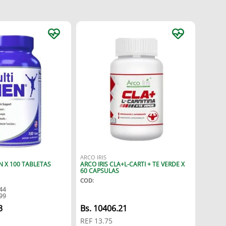
ARCO IRIS
 X 100 TABLETAS
ARCO IRIS CLA+L-CARTI + TE VERDE X
60 CAPSULAS
COD
:
44
99
3
Bs.
10406.21
REF
13.75