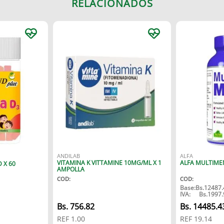
RELACIONADOS
ANDILAB
ALFA
VITAMINA K VITTAMINE 10MG/ML X 1
ALFA MULTIMEN
 X 60
AMPOLLA
COD
:
COD
:
Base:
Bs.
12487.
IVA:
Bs.
1997.
Bs.
756.82
Bs.
14485.4
REF
1.00
REF
19.14