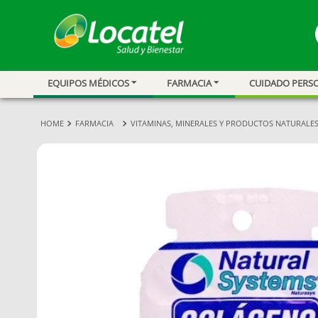
EQUIPOS MÉDICOS
FARMACIA
CUIDADO PERS
1
.
magnesio
2
.
omega 3
FARMACIA
VITAMINAS, MINERALES Y PRODUCTOS NATURALE
3
.
tensiometro
4
.
vitamina c
5
.
vitamina
6
.
linezolid
7
.
champu
8
.
miovit
9
.
protector sol
10
.
medias comp