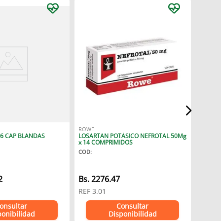
ELMOR
ELMOR SAVER 200 
SUSPE
COD
:
ROWE
 6 CAP BLANDAS
LOSARTAN POTÁSICO NEFROTAL 50Mg
Bs.
53
x 14 COMPRIMIDOS
COD
:
REF
7.
2
Bs.
2276.47
REF
3.01
onsultar
Consultar
ponibilidad
Disponibilidad