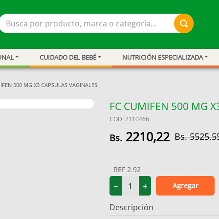
Busca por producto, marca o categoría...
ONAL
CUIDADO DEL BEBÉ
NUTRICIÓN ESPECIALIZADA
IFEN 500 MG X3 CAPSULAS VAGINALES
FC CUMIFEN 500 MG X
COD
:
2110466
2210
,
22
5525
,
5
REF
2.92
Agregar
－
＋
resión
Descripción
ar