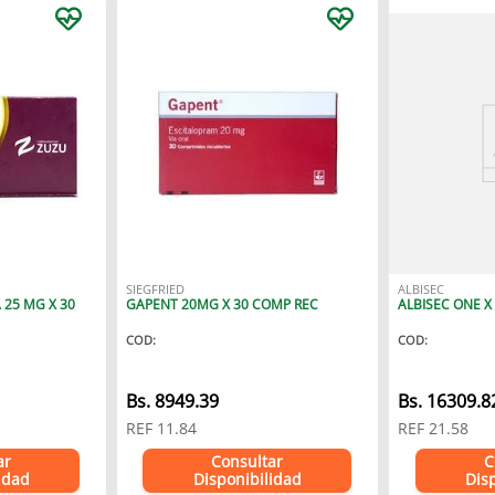
SIEGFRIED
ALBISEC
25 MG X 30
GAPENT 20MG X 30 COMP REC
ALBISEC ONE X
COD
:
COD
:
Bs.
8949.39
Bs.
16309.8
REF
11.84
REF
21.58
ar
Consultar
C
idad
Disponibilidad
Dis