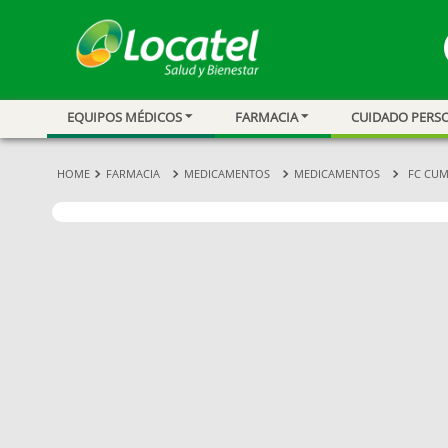
EQUIPOS MÉDICOS
FARMACIA
CUIDADO PERS
1
.
magnesio
2
.
omega 3
FARMACIA
MEDICAMENTOS
MEDICAMENTOS
FC CUM
3
.
tensiometro
4
.
vitamina c
5
.
vitamina
6
.
linezolid
7
.
champu
8
.
miovit
9
.
medias comp
10
.
protector sol