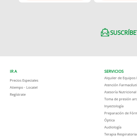
SUSCRÍBE
IR A
SERVICIOS
Alquiler de Equipos
Precios Especiales
Atención Farmacéuti
Atiempo - Locatel
Asesoría Nutricional
Regístrate
Toma de presión art
Inyectología
Preparación de Fórm
Óptica
Audiología
Terapia Respiratoria