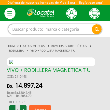
Disfruta de nuestras Jornadas de Vida Sana |
Regístrate aquí
Buscar producto, marca o categoría
EQUIPOS MÉDICOS
MOVILIDAD / ORTOPÉDICOS
1
.
magnesio
RODILLERA
VIVO + RODILLERA MAGNETICA T U
2
.
omega 3
3
.
tensiometro
VIVO + RODILLERA MAGNETICA T U
4
.
vitamina c
COD
:
2110448
5
.
vitamina
14
.
897
,
24
6
.
linezolid
Base:
Bs.
12842.45
IVA:
Bs.
2054.79
7
.
champu
REF
19.69
8
.
miovit
Agregar