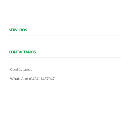
SERVICIOS
CONTÁCTANOS
Contáctanos
WhatsApp (0424) 1487947
Lunes a Domingo de 8:00 am a 7:00 pm
contacto@locatelve.com
TIENDAS LOCATEL
Encuentra tu tienda más cercana