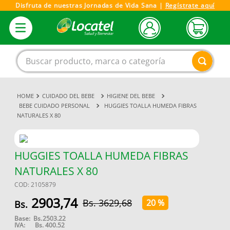
Disfruta de nuestras Jornadas de Vida Sana |
Regístrate aquí
Buscar producto, marca o categoría
CUIDADO DEL BEBE
HIGIENE DEL BEBE
1
.
magnesio
BEBE CUIDADO PERSONAL
HUGGIES TOALLA HUMEDA FIBRAS
NATURALES X 80
2
.
omega 3
3
.
tensiometro
4
.
vitamina c
HUGGIES TOALLA HUMEDA FIBRAS
NATURALES X 80
5
.
vitamina
COD
:
2105879
6
.
linezolid
2903
,
74
3629
,
68
20 %
7
.
champu
Base:
Bs.
2503.22
8
.
miovit
IVA:
Bs.
400.52