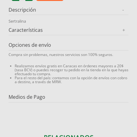
9
.
protector solar
Descripción
-
10
.
medias compresión
Sertralina
Características
+
Opciones de envío
Compra sin problemas, nuestros servicios son 100% seguros.
Realizamos envíos gratis en Caracas en órdenes mayores a 20$
(tasa BCV) o puedes recoger tu pedido en la tienda en la que hayas
efectuado tu compra.
Para el resto del país: contamos con la opción de envíos con cobro
a destino, a través de MRW.
Medios de Pago