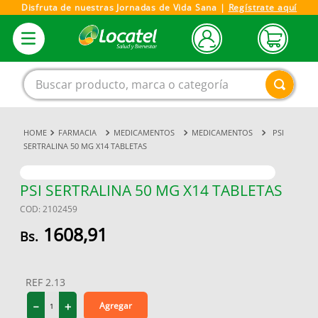
Disfruta de nuestras Jornadas de Vida Sana |
Regístrate aquí
Buscar producto, marca o categoría
FARMACIA
MEDICAMENTOS
MEDICAMENTOS
PSI
1
.
magnesio
SERTRALINA 50 MG X14 TABLETAS
2
.
omega 3
3
.
tensiometro
PSI SERTRALINA 50 MG X14 TABLETAS
COD
:
2102459
4
.
vitamina c
1608
,
91
5
.
linezolid
6
.
vitamina
REF
2.13
7
.
champu
－
＋
Agregar
8
.
miovit