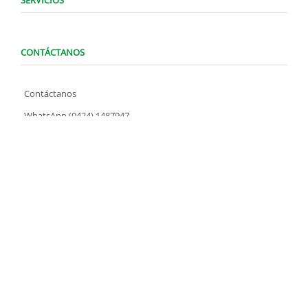
SERVICIOS
CONTÁCTANOS
Contáctanos
WhatsApp (0424) 1487947
Lunes a Domingo de 8:00 am a 7:00 pm
contacto@locatelve.com
TIENDAS LOCATEL
Encuentra tu tienda más cercana
SÍGUENOS